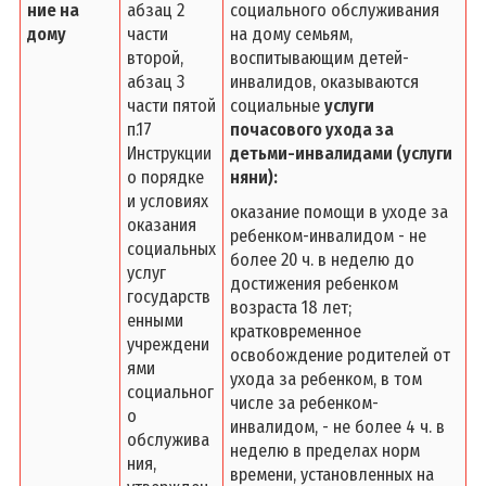
ние на
абзац 2
социального обслуживания
дому
части
на дому семьям,
второй,
воспитывающим детей-
абзац 3
инвалидов, оказываются
части пятой
социальные
услуги
п.17
почасового ухода за
Инструкции
детьми-инвалидами (услуги
о порядке
няни):
и условиях
оказание помощи в уходе за
оказания
ребенком-инвалидом - не
социальных
более 20 ч. в неделю до
услуг
достижения ребенком
государств
возраста 18 лет;
енными
кратковременное
учреждени
освобождение родителей от
ями
ухода за ребенком, в том
социальног
числе за ребенком-
о
инвалидом, - не более 4 ч. в
обслужива
неделю в пределах норм
ния,
времени, установленных на