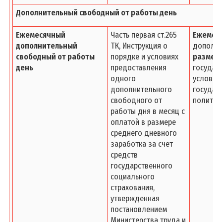
Дополнительный свободный от работы день
Ежемесячный
Часть первая ст.265
Ежемес
дополнительный
ТК, Инструкция о
дополни
свободный от работы
порядке и условиях
размере
день
предоставления
государ
одного
условия
дополнительного
государ
свободного от
политик
работы дня в месяц с
оплатой в размере
среднего дневного
заработка за счет
средств
государственного
социального
страхования,
утвержденная
постановлением
Министерства труда и