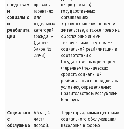
средствам
правах и
нитрид-титана) в
и
гарантиях
государственных
социально
для
организациях
й
отдельных
здравоохранения по месту
реабилита
категорий
жительства, а также право на
ции
граждан»
обеспечение иными
(далее -
техническими средствами
Закон №
социальной реабилитации в
239-З)
соответствии с
Государственным реестром
(перечнем) технических
средств социальной
реабилитации в порядке и на
условиях, определяемых
Правительством Республики
Беларусь.
Социально
Абзац 4
Территориальными центрами
е
части
социального обслуживания
обслужива
первой,
населения в форме