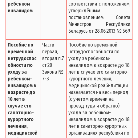
ребенком-
соответствии с положением,
инвалидом
утверждённым
постановлением Совета
Министров Республики
Беларусь от 28.06.2013 № 569
Пособие по
Части
Пособие по временной
временной
первая,
нетрудоспособности по
нетрудоспос
вторая п.7
уходу за ребенком-
обности по
ст.20
инвалидом в возрасте до 18
уходу за
Закона №
лет в случае его санаторно-
ребенком-
7-З
курортного лечения,
инвалидом в
медицинской реабилитации
возрасте до
назначается на весь период
18 лет в
(с учетом времени на
случае его
проезд туда и обратно)
санаторно-
ухода за ребенком-
курортного
инвалидом в возрасте до 18
лечения,
лет в санаторно-курортных
медицинской
организациях республики по