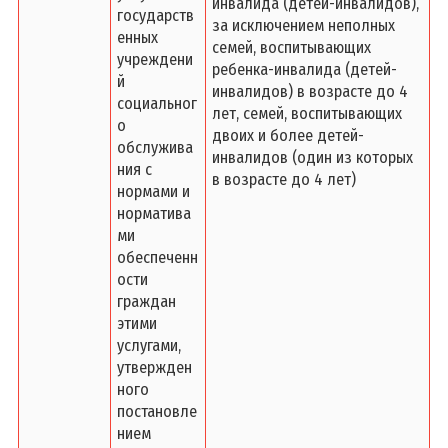
инвалида (детей-инвалидов),
государств
за исключением неполных
енных
семей, воспитывающих
учреждени
ребенка-инвалида (детей-
й
инвалидов) в возрасте до 4
социальног
лет, семей, воспитывающих
о
двоих и более детей-
обслужива
инвалидов (один из которых
ния с
в возрасте до 4 лет)
нормами и
норматива
ми
обеспеченн
ости
граждан
этими
услугами,
утвержден
ного
постановле
нием