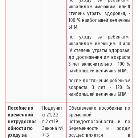
инвалидом, имеющим I или II
степень утраты здоровья, -
100 % наибольшей величины
БПМ;
по уходу за ребенком-
инвалидом, имеющим III или
IV степень утраты здоровья,
до достижения им возраста
3 лет включительно - 100 %
наибольшей величины БПМ;
после достижения ребенком
возраста 3 лет - 120 %
наибольшей величины БПМ
Пособие по
Подпункт
Обеспечение пособиями по
временной
ы 2.1, 2.2
временной
нетрудоспос
п.2 ст.19
нетрудоспособности и по
обности по
Закона №
беременности и родам
уходу за
7-З
осуществляется в