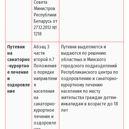
Совета
Министров
Республики
Беларусь от
27.12.2012 №
1218
Путевки
Абзац 3
Путевки выделяются и
на
части
выдаются по решению
санаторно
второй п.7
областных и Минского
-курортно
Положения
городского подразделений
е лечение
о порядке
Республиканского центра по
и
направлени
оздоровлению и санаторно-
оздоровле
я
курортному лечению
ние
населения
населения по месту
на
жительства граждан детям-
санаторно-
инвалидам в возрасте до 18
курортное
лет
лечение и
оздоровле