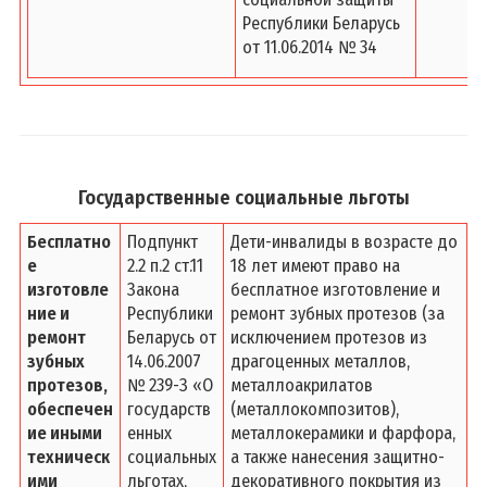
Республики Беларусь
от 11.06.2014 № 34
Государственные социальные льготы
Бесплатно
Подпункт
Дети-инвалиды в возрасте до
е
2.2 п.2 ст.11
18 лет имеют право на
изготовле
Закона
бесплатное изготовление и
ние и
Республики
ремонт зубных протезов (за
ремонт
Беларусь от
исключением протезов из
зубных
14.06.2007
драгоценных металлов,
протезов,
№ 239-З «О
металлоакрилатов
обеспечен
государств
(металлокомпозитов),
ие иными
енных
металлокерамики и фарфора,
техническ
социальных
а также нанесения защитно-
ими
льготах,
декоративного покрытия из