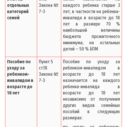
отдельных
Закона №
каждого ребенка старше 3
категорий
7-З
лет, в частности на ребенка-
семей
инвалида в возрасте до 18
лет в размере 70 %
наибольшей величины
бюджета прожиточного
минимума, на остальных
детей – 50 % БПМ
Пособие по
Пункт 5
Пособие по уходу за
уходу за
ст.18
ребенком-инвалидом в
ребенком-
Закона №
возрасте до 18 лет
инвалидом в
7-З
назначается на каждого
возрасте до
ребенка-инвалида в
18 лет
возрасте до 18 лет
независимо от получения
других видов семейных
пособий в следующих
размерах:
по уходу за ребенком-