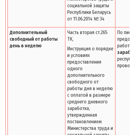
социальной защиты
Республики Беларусь
от 11.06.2014 № 34
Дополнительный
Часть вторая ст.265
По пись
свободный от работы
ТК,
предост
день в неделю
работы
д
Инструкция о порядке
зарабо
и условиях
республ
предоставления
проводя
одного
дополнительного
свободного от
работы дня в неделю
с оплатой в размере
среднего дневного
заработка,
утвержденная
постановлением
Министерства труда и
социальной защиты