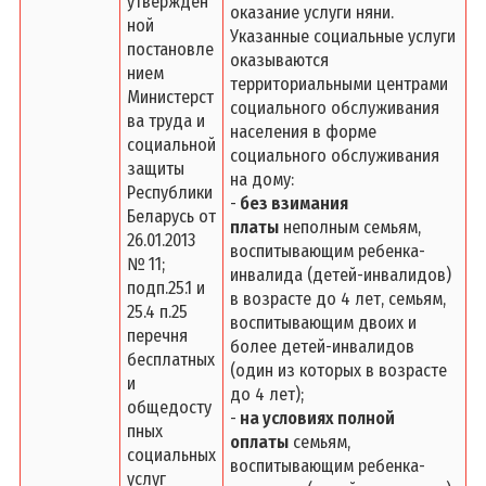
утвержден
оказание услуги няни.
ной
Указанные социальные услуги
постановле
оказываются
нием
территориальными центрами
Министерст
социального обслуживания
ва труда и
населения в форме
социальной
социального обслуживания
защиты
на дому:
Республики
-
без взимания
Беларусь от
платы
неполным семьям,
26.01.2013
воспитывающим ребенка-
№ 11;
инвалида (детей-инвалидов)
подп.25.1 и
в возрасте до 4 лет, семьям,
25.4 п.25
воспитывающим двоих и
перечня
более детей-инвалидов
бесплатных
(один из которых в возрасте
и
до 4 лет);
общедосту
-
на условиях полной
пных
оплаты
семьям,
социальных
воспитывающим ребенка-
услуг