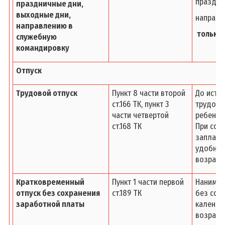
праздни
праздничные дни,
выходные дни,
направл
направлению в
только 
служебную
командировку
Отпуск
Трудовой отпуск
Пункт 8 части второй
До исте
ст.166 ТК, пункт 3
трудовы
части четвертой
ребенка
ст.168 ТК
При сос
заплани
удобное
возраст
Кратковременный
Пункт 1 части первой
Нанимат
отпуск без сохранения
ст.189 ТК
без сох
заработной платы
календа
возраст