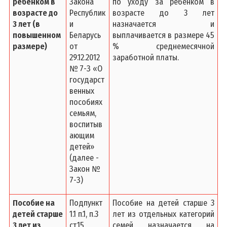
ребенком в
Закона
по уходу за ребенком в
возрасте до
Республик
возрасте до 3 лет
3 лет (в
и
назначается и
повышенном
Беларусь
выплачивается в размере 45
размере)
от
% среднемесячной
29.12.2012
заработной платы.
№ 7-З «О
государст
венных
пособиях
семьям,
воспитыв
ающим
детей»
(далее -
Закон №
7-З)
Пособие на
Подпункт
Пособие на детей старше 3
детей старше
1.1 п.1, п.3
лет из отдельных категорий
3 лет из
ст.15
семей назначается на