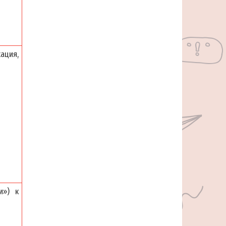
ация,
и») к