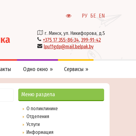
РУ
БЕ
EN
г. Минск, ул. Никифорова, д.5
ска
+375 17 355-86-34
,
399-91-42
lpu11gdp@mail.belpak.by
акты
Одно окно
Сервисы
Меню раздела
О поликлинике
Отделения
Услуги
Информация