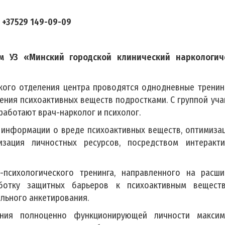
, +37529 149-09-09
м УЗ «Минский городской клинический наркологич
кого отделения центра проводятся однодневные трени
ния психоактивных веществ подростками. С группой уч
 работают врач-нарколог и психолог.
 информации о вреде психоактивных веществ, оптимиза
изация личностных ресурсов, посредством интеракти
психологического тренинга, направленного на расши
ботку защитных барьеров к психоактивным вещест
льного анкетирования.
ания полноценно функционирующей личности максим