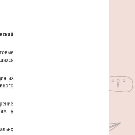
еский
нговые
ащихся
ция их
вного
рение
вам у
ально