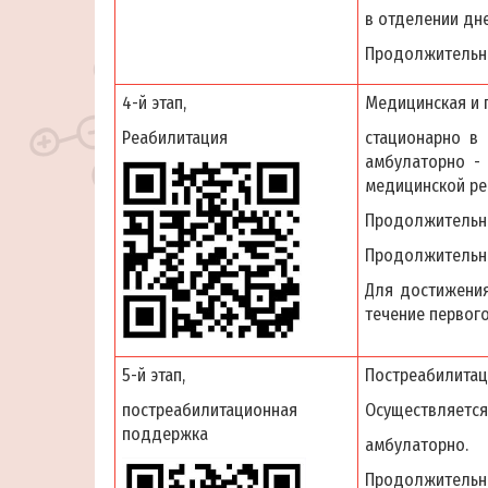
в отделении дн
Продолжительно
4-й этап,
Медицинская и 
Реабилитация
стационарно в
амбулаторно -
медицинской ре
Продолжительно
Продолжительно
Для достижения
течение первог
5-й этап,
Постреабилитац
постреабилитационная
Осуществляется
поддержка
амбулаторно.
Продолжительнос