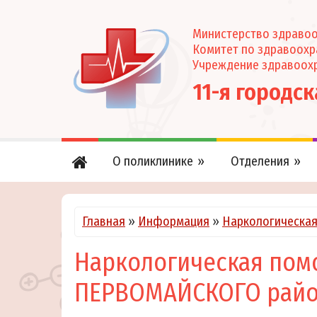
Министерство здравоо
Комитет по здравоох
Учреждение здравоох
11-я городс
О поликлинике
Отделения
Главная
»
Информация
»
Наркологическа
Наркологическая пом
ПЕРВОМАЙСКОГО рай