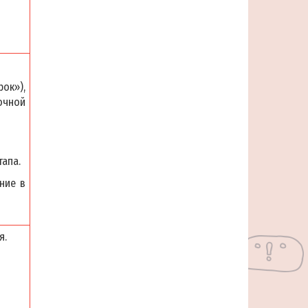
ок»),
очной
апа.
ние в
я.