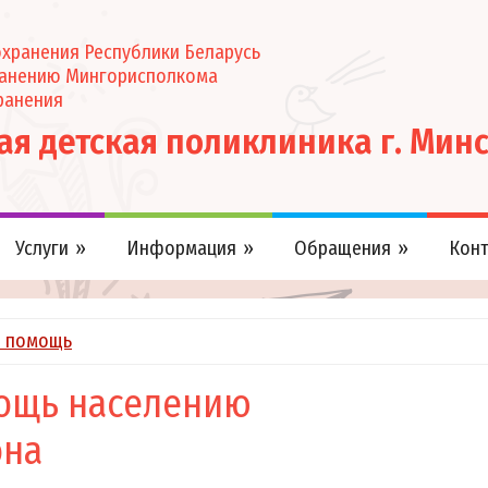
хранения Республики Беларусь
ранению Мингорисполкома
ранения
кая детская поликлиника г. Мин
Услуги
Информация
Обращения
Конт
я помощь
ощь населению
она