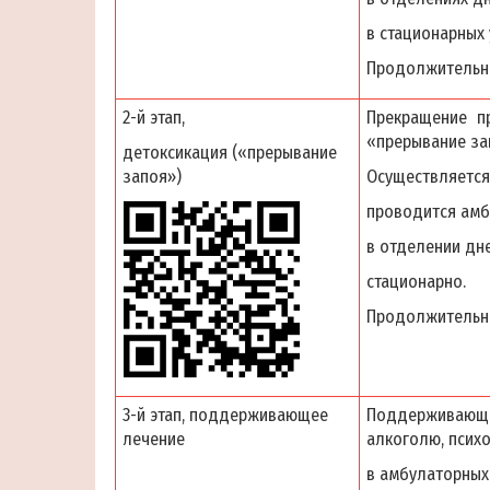
в стационарных 
Продолжительнос
2-й этап,
Прекращение пр
«прерывание за
детоксикация («прерывание
запоя»)
Осуществляется
проводится амб
в отделении дн
стационарно.
Продолжительнос
3-й этап, поддерживающее
Поддерживающе
лечение
алкоголю, псих
в амбулаторных