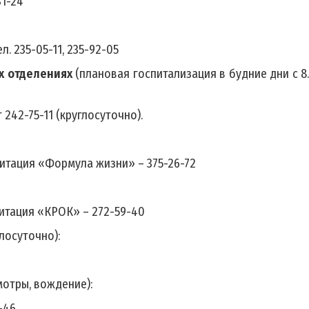
31-24
. 235-05-11, 235-92-05
х отделениях
(плановая госпитализация в будние дни с 8
 242-75-11 (круглосуточно).
илитация «Формула жизни» – 375-26-72
литация «КРОК» – 272-59-40
глосуточно):
мотры, вождение):
1-46