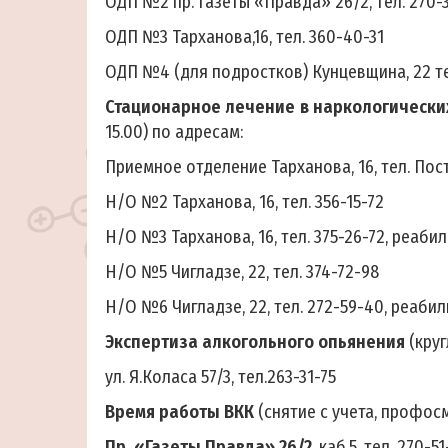
ОДП №2 пр. Газеты «Правда» 26/2, тел. 270-
ОДП №3 Тарханова,16, тел. 360-40-31
ОДП №4 (для подростков) Кунцевщина, 22 тел
Стационарное лечение в наркологически
15.00) по адресам:
Приемное отделение Тарханова, 16, тел. Пост
Н/О №2 Тарханова, 16, тел. 356-15-72
Н/О №3 Тарханова, 16, тел. 375-26-72, реаб
Н/О №5 Чигладзе, 22, тел. 374-72-98
Н/О №6 Чигладзе, 22, тел. 272-59-40, реаби
Экспертиза алкогольного опьянения
(кру
ул. Я.Коласа 57/3, тел.263-31-75
Время работы ВКК
(снятие с учета, профос
Пр. «Газеты Правда» 26/2
, каб.5, тел. 270-5