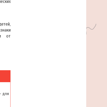
еских
детей,
изнаки
ти от
– для