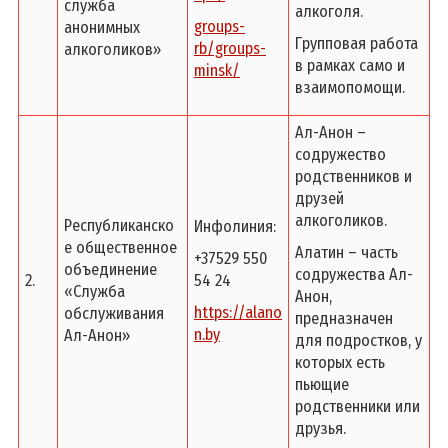
служба
алкоголя.
groups-
анонимных
Групповая работа
rb/groups-
алкоголиков»
в рамках само и
minsk/
взаимопомощи.
Ал-Анон –
содружество
родственников и
друзей
алкоголиков.
Республиканско
Инфолиния:
е общественное
Алатин – часть
+37529 550
объединение
содружества Ал-
2.
54 24
«Служба
Анон,
https://alano
обслуживания
предназначен
n.by
Ал-Анон»
для подростков, у
которых есть
пьющие
родственники или
друзья.