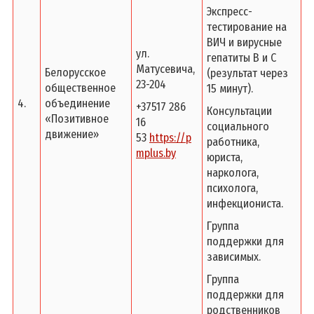
Экспресс-
тестирование на
ВИЧ и вирусные
ул.
гепатиты В и С
Матусевича,
Белорусское
(результат через
23-204
общественное
15 минут).
4.
объединение
+37517 286
Консультации
«Позитивное
16
социального
движение»
53
https://p
работника,
mplus.by
юриста,
нарколога,
психолога,
инфекциониста.
Группа
поддержки для
зависимых.
Группа
поддержки для
родственников