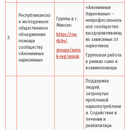
«Анонимные
Наркоманы» –
Республиканско
Группы в г.
непрофессиональ
е молодежное
Минске:
ное сообщество
общественное
выздоравливающ
объединение
https://na-
3.
их зависимых от
помощи
rb.by/
наркотиков.
сообществу
groups/mins
«Анонимные
Групповая работа
k-reg/minsk
наркоманы»
в рамках само и
взаимопомощи.
Поддержка
людей,
затронутых
проблемой
наркопотреблени
я. Содействие в
лечении и
реабилитаци.