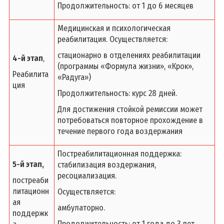
Продолжительность: от 1 до 6 месяцев
Медицинская и психологическая
реабилитация. Осуществляется:
стационарно в отделениях реабилитации
4-й этап
,
(программы «Формула жизни», «Крок»,
Реабилита
«Радуга»)
ция
Продолжительность: курс 28 дней.
Для достижения стойкой ремиссии может
потребоваться повторное прохождение в
течение первого года воздержания
Постреабилитационная поддержка:
5-й этап,
стабилизация воздержания,
ресоциализация.
постреаби
литационн
Осуществляется:
ая
амбулаторно.
поддержк
Продолжительность: от 1 года до 3 лет.