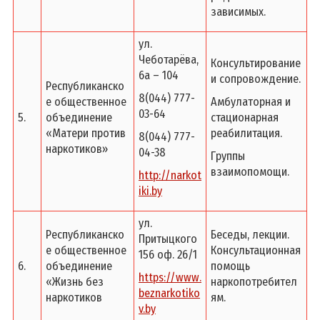
зависимых.
ул.
Чеботарёва,
Консультирование
6а – 104
и сопровождение.
Республиканско
8(044) 777-
е общественное
Амбулаторная и
03-64
5.
объединение
стационарная
«Матери против
реабилитация.
8(044) 777-
наркотиков»
04-38
Группы
взаимопомощи.
http://narkot
iki.by
ул.
Республиканско
Беседы, лекции.
Притыцкого
е общественное
Консультационная
156 оф. 26/1
6.
объединение
помощь
https://www.
«Жизнь без
наркопотребител
beznarkotiko
наркотиков
ям.
v.by