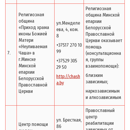
Религиозная
Религиозная
община Минской
община
епархии
ул.Менделе
«Приход храма
Белорусской
ева, 4, ком.
иконы Божией
Православной
8
Матери
Церкви оказывает
+37517 270 10
«Неупиваемая
помощь
99
7.
Чаша» в
(консультационна
г.Минске
я, группы
+37529 305
Минской
взаимопомощи):
29 50
епархии
близким
http://chash
Белорусской
зависимых;
a.by
Православной
наркозависимым
Церкви
и алкозависимым
Православный
центр
ул. Бресткая,
реабилитации
Центр помощи
86
зависимых от