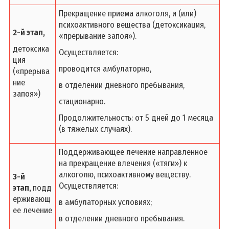
Прекращение приема алкоголя, и (или)
психоактивного вещества (детоксикация,
2-й этап,
«прерывание запоя»).
детоксика
Осуществляется:
ция
проводится амбулаторно,
(«прерыва
ние
в отделении дневного пребывания,
запоя»)
стационарно.
Продолжительность: от 5 дней до 1 месяца
(в тяжелых случаях).
Поддерживающее лечение направленное
на прекращение влечения («тяги») к
алкоголю, психоактивному веществу.
3-й
Осуществляется:
этап,
подд
ерживающ
в амбулаторных условиях;
ее лечение
в отделении дневного пребывания.