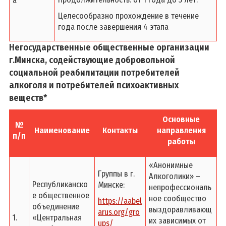
а
Целесообразно прохождение в течение
года после завершения 4 этапа
Негосударственные общественные организации
г.Минска,
содействующие добровольной
социальной реабилитации потребителей
алкоголя и потребителей психоактивных
веществ*
Основные
№
Наименование
Контакты
направления
п/п
работы
«Анонимные
Группы в г.
Алкоголики» –
Республиканско
Минске:
непрофессиональ
е общественное
ное сообщество
https://aabel
объединение
выздоравливающ
arus.org/gro
1.
«Центральная
их зависимых от
ups/