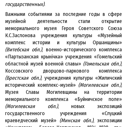
государственных)
.
Важными событиями
за послед
ние годы в сфере
музейной деятельности стали открытие
мемориального музея Героя Советского Союза
К.С.Заслонова учреждения культуры «Музейный
комплекс истории и культуры Оршанщины»
(Витебская обл.)
, военно-исторического комплекса
«Партызанская крынічка» учреждения «Гомельский
областной музей военной славы»
(Гомельская обл.)
,
Коссовского дворцово-паркового комплекса
(Брестская обл.)
, учреждения культуры «Жиличский
исторический комплекс-музей»
(Могилевская обл.)
,
Музея Славы Могилевщины на территории
мемориального комплекса «Буйничское поле»
(Могилевская обл.)
, новых экспозиций
государственного учреждения «Слуцкий
краеведческий музей»
(Минская обл.)
, экспозиции