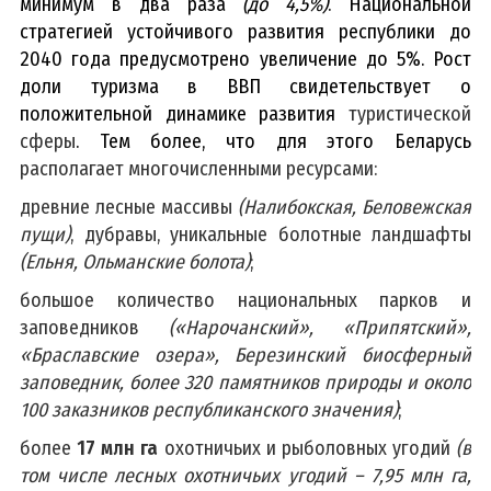
минимум в два раза
(до 4,5%)
. Национальной
стратегией устойчивого развития республики до
2040 года предусмотрено увеличение до 5%. Рост
доли туризма в ВВП свидетельствует о
положительной динамике развития
туристической
сферы
. Тем более, что для
этого
Беларусь
располагает многочисленными ресурсами:
древние лесные массивы
(Налибокская, Беловежская
пущи)
, дубравы, уникальные болотные ландшафты
(Ельня, Ольманские болота)
;
большое количество национальных парков и
заповедников
(«Нарочанский», «Припятский»,
«Браславские озера», Березинский биосферный
заповедник,
более 320 памятников природы и около
100 заказников республиканского значения)
;
более
17 млн га
охотничьих и рыболовных угодий
(в
том числе лесных охотничьих угодий – 7,95 млн га,